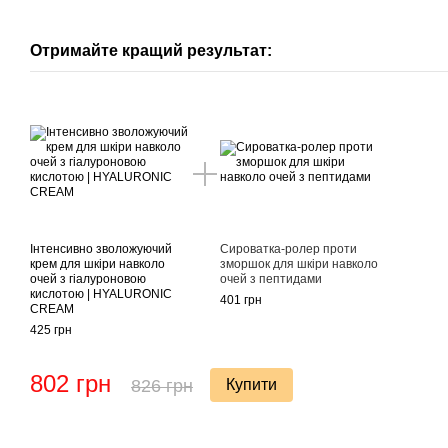
Отримайте кращий результат:
Інтенсивно зволожуючий
Сироватка-ролер проти
крем для шкіри навколо
зморшок для шкіри навколо
очей з гіалуроновою
очей з пептидами
кислотою | HYALURONIC
401 грн
CREAM
425 грн
802 грн
826 грн
Купити