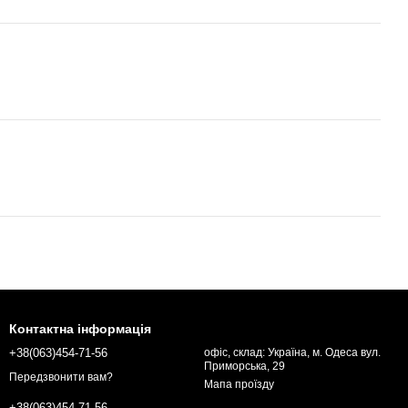
Контактна інформація
+38(063)454-71-56
офіс, склад: Україна, м. Одеса вул.
Приморська, 29
Передзвонити вам?
Мапа проїзду
+38(063)454-71-56