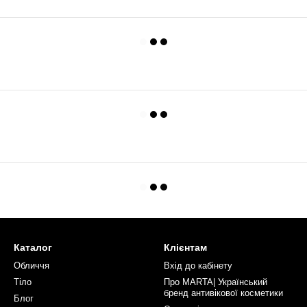
Каталог
Клієнтам
Обличчя
Вхід до кабінету
Тіло
Про MARTA| Український
бренд антивікової косметики
Блог