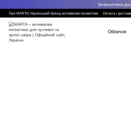
Перейти к основному контенту
Безкоштовна дост
Про MARTA| Український бренд антивікової косметики
Оплата і достав
Обличчя