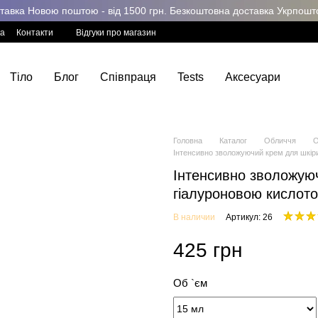
авка Новою поштою - від 1500 грн. Безкоштовна доставка Укрпоштою
ка
Контакти
Відгуки про магазин
Тіло
Блог
Співпраця
Tests
Аксесуари
Головна
Каталог
Обличчя
О
Інтенсивно зволожуючий крем для шкі
Інтенсивно зволожуюч
гіалуроновою кисло
В наличии
Артикул: 26
425 грн
Об `єм