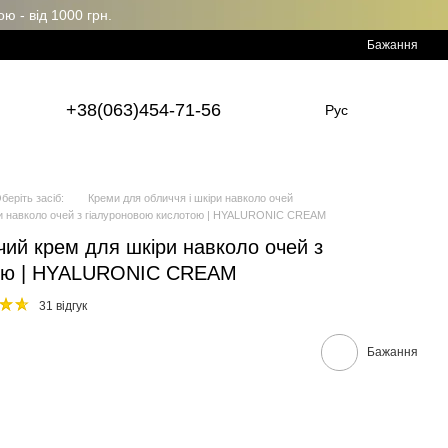
 - від 1000 грн.
Бажання
+38(063)454-71-56
Рус
беріть засіб:
Креми для обличчя і шкіри навколо очей
ри навколо очей з гіалуроновою кислотою | HYALURONIC CREAM
ий крем для шкіри навколо очей з
тою | HYALURONIC CREAM
31 відгук
Бажання