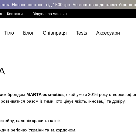
авка Новою поштою - від 1500 грн. Безкоштовна доставка Укрпоштою
ка
Контакти
Відгуки про магазин
Тіло
Блог
Співпраця
Tests
Аксесуари
A
ьким брендом
MARTA cosmetics
, який уже з 2016 року створює ефе
 розвиватися разом із тими, хто цінує якість, інновації та довіру.
тейлу, салонів краси та клінік.
у в регіонах України та за кордоном.