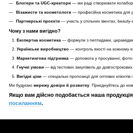
Блогери та UGC-креатори
— ми раді створювати колаборац
Візажисти та косметологи
— професійна косметика для ро
Партнерські проєкти
— участь у спільних івентах, beauty
Чому з нами вигідно?
Експертна косметика
— формули з пептидами, церамідами
Українське виробництво
— контроль якості на кожному е
Маркетингова підтримка
— допомога у просуванні, фото- 
Гнучкі умови
— від тестових закупівель до довгострокових 
Вигідні ціни
— спеціальні пропозиції для оптових клієнтів і
Ми будуємо
мережу довіри й розвитку
. Приєднуйтесь до ко
Якщо вам дійсно подобається наша продукція
посиланням
.