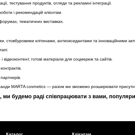
ії, тестування продуктів, огляди та рекламні інтеграції.
боти і рекомендацій клієнтам.
-форумах, тематичних виставках.
, стовбуровими клітинами, антиоксидантами та інноваційними акт
тапі.
і відеоконтент, готові матеріали для соцмереж та сайтів.
контрактів.
 партнерів.
манди MARTA cosmetics — разом ми зможемо розширювати присутніст
, ми будемо раді співпрацювати з вами, популя
Каталог
Клієнтам