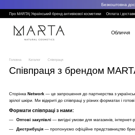
Перейти к основному контенту
Безкоштовна дост
Про MARTA| Український бренд антивікової косметики
Оплата і достав
Обличчя
Головна
Каталог
Співпраця
Співпраця з брендом MART
Сторінка
Network
— це запрошення до партнерства з українс
зрілої шкіри. Ми відкриті до співпраці у різних форматах і готові
Формати співпраці з нами:
Оптові закупівлі
— вигідні умови для магазинів, інтернет-ри
Дистрибуція
— пропонуємо офіційне представництво бренд