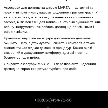
шкіри
щітка для чутливої шкіри
Аксесуари для догляду за шкірою MARTA — це зручні та
практичні помічники у вашому щоденному ритуалі краси. У
каталозі ви знайдете пензлі для нанесення косметичних
засобів, м’які пов’язки для вмивання, стильні рушники та інші
beauty-інструменти, які роблять догляд ще приємнішим і
ефективнішим.
Правильно підібрані аксесуари допомагають делікатно
очищати шкіру, підтримувати її свіжість і комфорт, а також
економити час під час домашніх процедур. Кожен виріб
створений з урахуванням комфорту, довговічності та
безпечності для шкіри.
Обирайте аксесуари MARTA — і перетворюйте щоденний
догляд на справжній ритуал турботи про себе.
+38(063)454-71-56