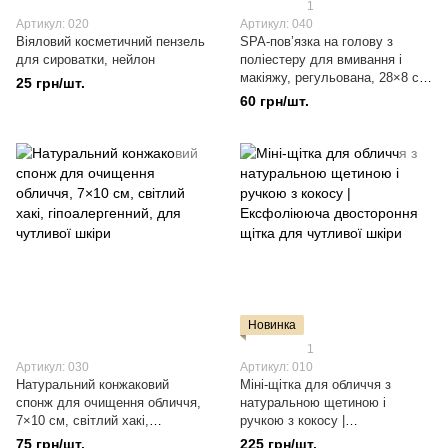
1
Артикул: 020
Артикул: 040
Віяловий косметичний пензель
SPA-пов’язка на голову з
для сироватки, нейлон
поліестеру для вмивання і
макіяжу, регульована, 28×8 см,
25 грн/шт.
біла/рожева
60 грн/шт.
Новинка
1
Артикул: 030
Артикул: 010
Натуральний конжаковий
Міні-щітка для обличчя з
спонж для очищення обличчя,
натуральною щетиною і
7×10 см, світлий хакі,
ручкою з кокосу |
гіпоалергенний, для чутливої
Ексфоліююча двостороння
75 грн/шт.
225 грн/шт.