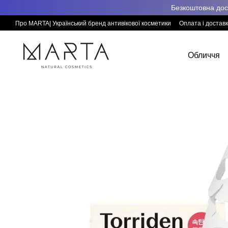
Перейти к основному контенту
Безкоштовна дост
Про MARTA| Український бренд антивікової косметики
Оплата і достав
Обличчя