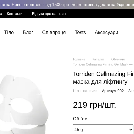
авка Новою поштою - від 1500 грн. Безкоштовна доставка Укрпоштою
ка
Контакти
Відгуки про магазин
Тіло
Блог
Співпраця
Tests
Аксесуари
Головна
Каталог
Обличчя
Torriden Cellmazing Firming Gel Mask —
Torriden Cellmazing F
маска для ліфтингу
Нет в наличии
Артикул: 902
Зал
219 грн/шт.
Об `єм