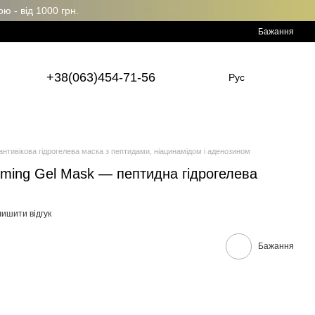
 - від 1000 грн.
Бажання
+38(063)454-71-56
Рус
 антивікова гідрогелева маска з пептидами, ніацинамідом і аденозином
irming Gel Mask — пептидна гідрогелева
ишити відгук
Бажання