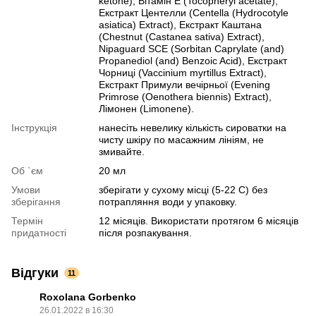
ketone), Вітамін Е (Tocopheryl acetate),
Екстракт Центелли (Centella (Hydrocotyle
asiatica) Extract), Екстракт Каштана
(Chestnut (Castanea sativa) Extract),
Nipaguard SCE (Sorbitan Caprylate (and)
Propanediol (and) Benzoic Acid), Екстракт
Чорниці (Vaccinium myrtillus Extract),
Екстракт Примули вечірньої (Evening
Primrose (Oenothera biennis) Extract),
Лімонен (Limonene).
Інструкція
нанесіть невелику кількість сироватки на
чисту шкіру по масажним лініям, не
змивайте.
Об `єм
20 мл
Умови
зберігати у сухому місці (5-22 С) без
зберігання
потрапляння води у упаковку.
Термін
12 місяців. Використати протягом 6 місяців
придатності
після розпакування.
Відгуки
11
Roxolana Gorbenko
26.01.2022 в 16:30