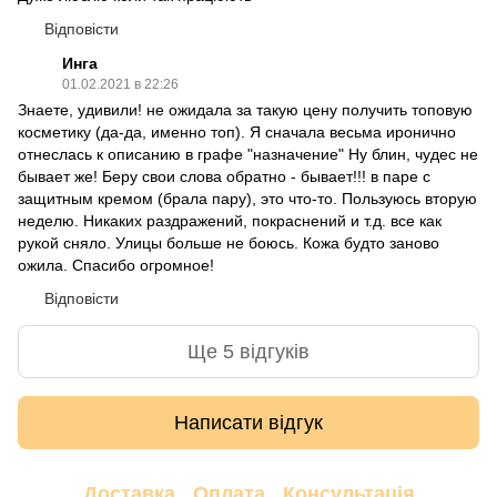
Відповісти
Инга
01.02.2021 в 22:26
Знаете, удивили! не ожидала за такую цену получить топовую
косметику (да-да, именно топ). Я сначала весьма иронично
отнеслась к описанию в графе "назначение" Ну блин, чудес не
бывает же! Беру свои слова обратно - бывает!!! в паре с
защитным кремом (брала пару), это что-то. Пользуюсь вторую
неделю. Никаких раздражений, покраснений и т.д. все как
рукой сняло. Улицы больше не боюсь. Кожа будто заново
ожила. Спасибо огромное!
Відповісти
Ще 5 відгуків
Написати відгук
Доставка
Оплата
Консультація