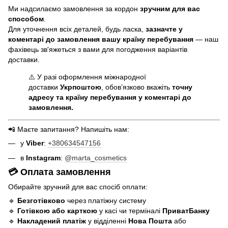
Ми надсилаємо замовлення за кордон
зручним для вас
способом
.
Для уточнення всіх деталей, будь ласка,
зазначте у
коментарі до замовлення вашу країну перебування
— наш
фахівець зв'яжеться з вами для погодження варіантів
доставки.
⚠️ У разі оформлення міжнародної
доставки
Укрпоштою
, обов’язково вкажіть
точну
адресу та країну перебування у коментарі до
замовлення.
📲 Маєте запитання? Напишіть нам:
у
Viber
:
+380634547156
в
Instagram
:
@marta_cosmetics
💳 Оплата замовлення
Обирайте зручний для вас спосіб оплати:
🔹
Безготівково
через платіжну систему
🔹
Готівкою або карткою
у касі чи терміналі
ПриватБанку
🔹
Накладений платіж
у відділенні
Нова Пошта
або