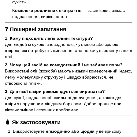
сухість.
Комплекс рослинних екстрактів
— заспокоює, знімає
подразнення, вирівнює тон.
❓ Поширені запитання
1. Кому підходять легкі олійні текстури?
Для людей із сухою, зневодненою, чутливою або зрілою
шкірою, які потребують живлення, але не хочуть ефекту важкої
олії.
2. Чому цей засіб не комедогенний і не забиває пори?
Використані олії (жожоба) мають низький комедогенний індекс,
легку молекулярну структуру і швидко вбираються, не
створюючи плівки.
3. Для якої шкіри рекомендується сироватка?
Для сухої, подразненої, схильної до лущення, а також для
шкіри з порушеним ліпідним бар’єром. Добре працює при
вікових змінах і сезонних проблемах.
🧴 Як застосовувати
Використовуйте
епізодично або щодня
у вечірньому