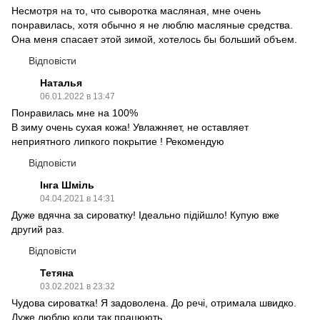
Несмотря на то, что сыворотка масляная, мне очень
понравилась, хотя обычно я не люблю масляные средства.
Она меня спасает этой зимой, хотелось бы больший объем.
Відповісти
Наталья
06.01.2022 в 13:47
Понравилась мне на 100%
В зиму очень сухая кожа! Увлажняет, не оставляет
неприятного липкого покрытие ! Рекомендую
Відповісти
Інга Шміль
04.04.2021 в 14:31
Дуже вдячна за сироватку! Ідеально підійшло! Купую вже
другий раз.
Відповісти
Тетяна
03.02.2021 в 23:32
Чудова сироватка! Я задоволена. До речі, отримала швидко.
Дуже люблю коли так працюють