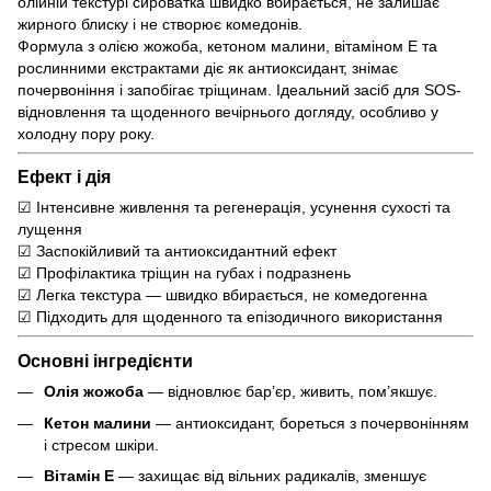
олійній текстурі сироватка швидко вбирається, не залишає
жирного блиску і не створює комедонів.
Формула з олією жожоба, кетоном малини, вітаміном Е та
рослинними екстрактами діє як антиоксидант, знімає
почервоніння і запобігає тріщинам. Ідеальний засіб для SOS-
відновлення та щоденного вечірнього догляду, особливо у
холодну пору року.
Ефект і дія
☑ Інтенсивне живлення та регенерація, усунення сухості та
лущення
☑ Заспокійливий та антиоксидантний ефект
☑ Профілактика тріщин на губах і подразнень
☑ Легка текстура — швидко вбирається, не комедогенна
☑ Підходить для щоденного та епізодичного використання
Основні інгредієнти
Олія жожоба
— відновлює бар’єр, живить, пом’якшує.
Кетон малини
— антиоксидант, бореться з почервонінням
і стресом шкіри.
Вітамін Е
— захищає від вільних радикалів, зменшує