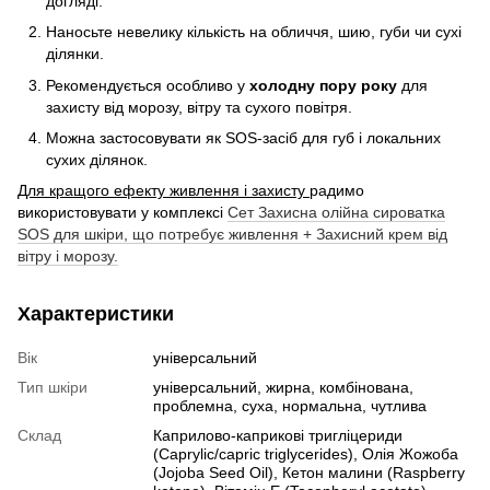
догляді.
Наносьте невелику кількість на обличчя, шию, губи чи сухі
ділянки.
Рекомендується особливо у
холодну пору року
для
захисту від морозу, вітру та сухого повітря.
Можна застосовувати як SOS-засіб для губ і локальних
сухих ділянок.
Для кращого ефекту живлення і захисту
радимо
використовувати у комплексі
Сет Захисна олійна сироватка
SOS для шкіри, що потребує живлення + Захисний крем від
вітру і морозу.
Характеристики
Вік
універсальний
Тип шкіри
універсальний, жирна, комбінована,
проблемна, суха, нормальна, чутлива
Склад
Каприлово-каприкові тригліцериди
(Caprylic/capric triglycerides), Олія Жожоба
(Jojoba Seed Oil), Кетон малини (Raspberry