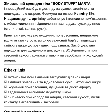
Живильний крем для тіла “BODY STUFF” MARTA
—
інноваційний засіб для догляду за сухою, атопічною та
пошкодженою шкірою. Формула на основі
Ксиліту 8%
,
Ніацинаміду
і
L-аргініну
забезпечує інтенсивне пом’якшення,
глибоке живлення і відновлення навіть дуже сухих ділянок
(стопи, лікті, коліна, руки).
Крем активно усуває лущення, почервоніння, неприємне
відчуття стягнутості, зміцнює захисний бар’єр і підвищує
стійкість шкіри до зовнішніх подразників. Засіб ідеально
підходить для щоденного догляду та SOS-допомоги при
сезонній сухості, контакті з миючими засобами чи холодовій
алергії.
Ефект і дія
☑ Інтенсивне пом’якшення загрубілих ділянок шкіри
☑ Глибоке живлення та відновлення сухої і атопічної шкіри
☑ Усунення почервоніння, лущення та дискомфорту
☑ Підвищення місцевого імунітету шкіри
☑ SOS-засіб при холодовій алергії, сезонній сухості, після
контакту з агресивними засобами