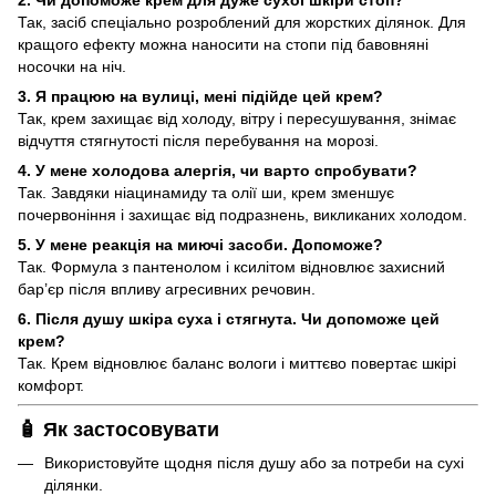
2. Чи допоможе крем для дуже сухої шкіри стоп?
Так, засіб спеціально розроблений для жорстких ділянок. Для
кращого ефекту можна наносити на стопи під бавовняні
носочки на ніч.
3. Я працюю на вулиці, мені підійде цей крем?
Так, крем захищає від холоду, вітру і пересушування, знімає
відчуття стягнутості після перебування на морозі.
4. У мене холодова алергія, чи варто спробувати?
Так. Завдяки ніацинамиду та олії ши, крем зменшує
почервоніння і захищає від подразнень, викликаних холодом.
5. У мене реакція на миючі засоби. Допоможе?
Так. Формула з пантенолом і ксилітом відновлює захисний
бар’єр після впливу агресивних речовин.
6. Після душу шкіра суха і стягнута. Чи допоможе цей
крем?
Так. Крем відновлює баланс вологи і миттєво повертає шкірі
комфорт.
🧴 Як застосовувати
Використовуйте щодня після душу або за потреби на сухі
ділянки.