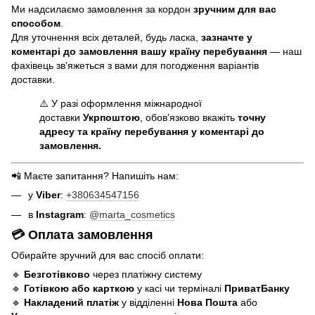
Ми надсилаємо замовлення за кордон
зручним для вас
способом
.
Для уточнення всіх деталей, будь ласка,
зазначте у
коментарі до замовлення вашу країну перебування
— наш
фахівець зв'яжеться з вами для погодження варіантів
доставки.
⚠️ У разі оформлення міжнародної
доставки
Укрпоштою
, обов’язково вкажіть
точну
адресу та країну перебування у коментарі до
замовлення.
📲 Маєте запитання? Напишіть нам:
у
Viber
:
+380634547156
в
Instagram
:
@marta_cosmetics
💳 Оплата замовлення
Обирайте зручний для вас спосіб оплати:
🔹
Безготівково
через платіжну систему
🔹
Готівкою або карткою
у касі чи терміналі
ПриватБанку
🔹
Накладений платіж
у відділенні
Нова Пошта
або