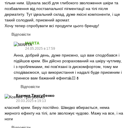
тільки ним. Шукала засіб для глибокого зволоження шкіри та
позбавлення від постзапальної пігментації на тілі після
дерматиту. Тут ідеальний склад, дуже якісні компоненти, і ще
такий солодкий, приємний аромат.
Хочу тепер спробувати всі продукти цього бренду!
Відповісти
MARTA
24.05.2025 в 17:59
Анна, добрий день, дуже приємно, що вам сподобався і
підійшов крем. Він дійсно розрахований на шкіру чутливу,
і з проблемами, які пов'язані із дискомфортом, тому ми
сподіваємося, що використання і надалі буде приємним і
принесе вам бажаний ефект🙏🏻🌷
Відповісти
Ксения Тригубенко
20.03.2025 в 19:13
класний крем. Беру постійно. Швидко вбирається, нема
жирного ефекту на тілі, але зволожує чудово. Мажу на все, і на
ноги
Відповісти