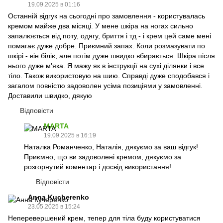
19.09.2025 в 01:16
Останній відгук на сьогодні про замовлення - користувалась
кремом майже два місяці. У мене шкіра на ногах сильно
запалюється від поту, одягу, бриття і тд - і крем цей саме мені
помагає дуже добре. Приємний запах. Коли розмазувати по
шкірі - він біліє, але потім дуже швидко вбирається. Шкіра після
нього дуже м'яка. Я мажу як в інструкції на сухі ділянки і все
тіло. Також використовую на шию. Справді дуже сподобався і
загалом повністю задоволен усіма позиціями у замовленні.
Доставили швидко, дякую
Відповісти
MARTA
19.09.2025 в 16:19
Наталка Романченко, Наталія, дякуємо за ваш відгук!
Приємно, що ви задоволені кремом, дякуємо за
розгорнутий коментар і досвід використання!
Відповісти
Anna Kucherenko
23.05.2025 в 15:24
Неперевершений крем, тепер для тіла буду користуватися