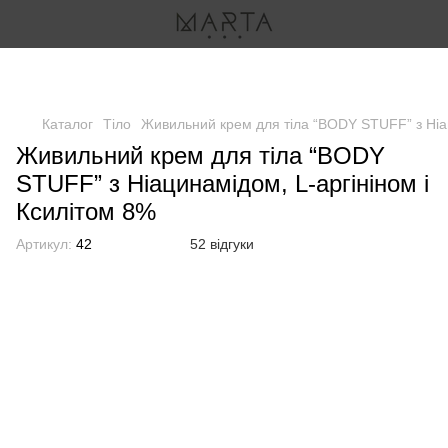
Безкоштовна доставка Новою поштою - від 1500 грн.
Безкоштовна доставка Укрпоштою - від 1000 грн.
Каталог
Тіло
Живильний крем для тіла “BODY STUFF” з Ніац
Живильний крем для тіла “BODY
STUFF” з Ніацинамідом, L-аргініном і
Ксилітом 8%
Артикул:
42
52 відгуки