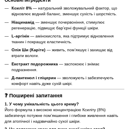
Основні інгредієнти
Ксиліт 8%
— натуральний зволожувальний фактор, що
відновлює водний баланс, зменшує сухість і шорсткість.
Ніацинамід
— зменшує почервоніння, стимулює
регенерацію, підвищує бар’єрні функції шкіри.
L-аргінін
— амінокислота, яка підтримує відновлення
тканин і покращує еластичність.
Олія Ши (Каріте)
— живить, пом’якшує і захищає від
втрати вологи.
Екстракт подорожника
— заспокоює і знімає
подразнення.
Д-пантенол і гліцерин
— зволожують і забезпечують
комфорт навіть дуже сухій шкірі.
❓ Поширені запитання
1. У чому унікальність цього крему?
Його формула з високою концентрацією Ксиліту (8%)
забезпечує потужне пом’якшення і глибоке живлення навіть
для атопічної і надзвичайно сухої шкіри.