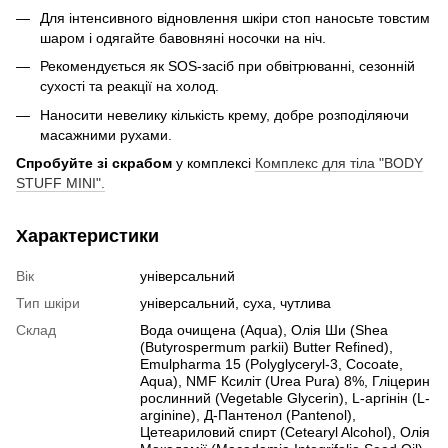
Для інтенсивного відновлення шкіри стоп наносьте товстим
шаром і одягайте бавовняні носочки на ніч.
Рекомендується як SOS-засіб при обвітрюванні, сезонній
сухості та реакції на холод.
Наносити невелику кількість крему, добре розподіляючи
масажними рухами.
Спробуйте зі скрабом
у комплексі
Комплекс для тіла "BODY
STUFF MINI".
Характеристики
Вік
універсальний
Тип шкіри
універсальний, суха, чутлива
Склад
Вода очищена (Aqua), Олія Ши (Shea
(Butyrospermum parkii) Butter Refined),
Emulpharma 15 (Polyglyceryl-3, Cocoate,
Aqua), NMF Ксиліт (Urea Pura) 8%, Гліцерин
рослинний (Vegetable Glycerin), L-аргінін (L-
arginine), Д-Пантенол (Pantenol),
Цетеариловий спирт (Cetearyl Alcohol), Олія