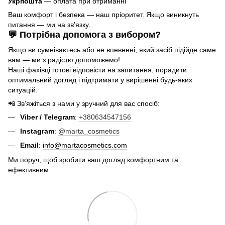
Укрпошта
— оплата при отриманні
Ваш комфорт і безпека — наш пріоритет. Якщо виникнуть
питання — ми на звʼязку.
💬 Потрібна допомога з вибором?
Якщо ви сумніваєтесь або не впевнені, який засіб підійде саме
вам — ми з радістю допоможемо!
Наші фахівці готові відповісти на запитання, порадити
оптимальний догляд і підтримати у вирішенні будь-яких
ситуацій.
📲 Зв’яжіться з нами у зручний для вас спосіб:
Viber / Telegram
:
+380634547156
Instagram
:
@marta_cosmetics
Email
:
info@martacosmetics.com
Ми поруч, щоб зробити ваш догляд комфортним та
ефективним.