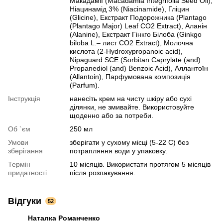
Макадамії (Macadamia Integrifolia Seed Oil),
Ніацинамід 3% (Niacinamide), Гліцин
(Glicine), Екстракт Подорожника (Plantago
(Plantago Major) Leaf CO2 Extract), Аланін
(Alanine), Екстракт Гінкго Білоба (Ginkgo
biloba L.– лист CO2 Extract), Молочна
кислота (2-Hydroxypropanoic acid),
Nipaguard SCE (Sorbitan Caprylate (and)
Propanediol (and) Benzoic Acid), Аллантоїн
(Allantoin), Парфумована композиція
(Рarfum).
Інструкція
нанесіть крем на чисту шкіру або сухі
ділянки, не змивайте. Використовуйте
щоденно або за потреби.
Об `єм
250 мл
Умови
зберігати у сухому місці (5-22 С) без
зберігання
потрапляння води у упаковку.
Термін
10 місяців. Використати протягом 5 місяців
придатності
після розпакування.
Відгуки
52
Наталка Романченко