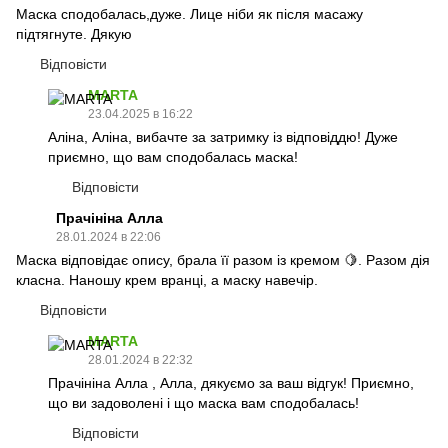
Маска сподобалась,дуже. Лице ніби як після масажу
підтягнуте. Дякую
Відповісти
MARTA
23.04.2025 в 16:22
Аліна, Аліна, вибачте за затримку із відповіддю! Дуже
приємно, що вам сподобалась маска!
Відповісти
Прачініна Алла
28.01.2024 в 22:06
Маска відповідає опису, брала її разом із кремом 🍋. Разом дія
класна. Наношу крем вранці, а маску навечір.
Відповісти
MARTA
28.01.2024 в 22:32
Прачініна Алла , Алла, дякуємо за ваш відгук! Приємно,
що ви задоволені і що маска вам сподобалась!
Відповісти