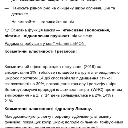
Наносьте рівномірно на очищену шкіру обличчя, шиї та
декольте.
Не змивайте — залишайте на ніч.
👉 Основна функція маски —
інтенсивне зволоження,
ліфтинг і відновлення пружності
під час сну.
Радимо спробувати у серії
Vitamin LEMON
.
Косметичні властивості Трегалози:
Косметичний ефект проходив тестування (2019) на
використанні 3% Trehalose і плацебо на групі зі зневодненою
шкірою: протягом 14 діб спостерігали підвищення стійкої
зволоженості на 30%, покращення кольору і рельєфу шкіри.
Вологоутримуючі природні властивості шкіри (WHC) протягом
вимірювання на 1, 7 14 день збільшувались на 2%, 14% і
21%.
Косметичні властивості гідролату Лимону:
Має дезинфікуючу, легку природну відбілюючу, вітамінну
функцію; покращує колір шкіри; володіє сильними тонізуючими
властивостями; допомагає звузити пори; сильний