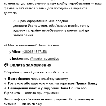
коментарі до замовлення вашу країну перебування
— наш
фахівець зв'яжеться з вами для погодження варіантів
доставки.
⚠️ У разі оформлення міжнародної
доставки
Укрпоштою
, обов’язково вкажіть
точну
адресу та країну перебування у коментарі до
замовлення.
📲 Маєте запитання? Напишіть нам:
у
Viber
:
+380634547156
в
Instagram
:
@marta_cosmetics
💳 Оплата замовлення
Обирайте зручний для вас спосіб оплати:
🔹
Безготівково
через платіжну систему
🔹
Готівкою або карткою
у касі чи терміналі
ПриватБанку
🔹
Накладений платіж
у відділенні
Нова Пошта
або
Укрпошта
— оплата при отриманні
Ваш комфорт і безпека — наш пріоритет. Якщо виникнуть
питання — ми на звʼязку.