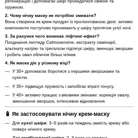
регенерацію і допомагає шкірі прокидатися свіжою та
пружною.
2. Чому нічну маску не потрібно змивати?
Вона створена як крем-продукт із пролонгованою дією: активні
компоненти поступово проникають у шкіру протягом усієї ночі.
3. За рахунок чого виникає ліфтинг-ефект?
Поєднання пептиду Calmosensine, екстракту ламінарії,
альгінату натрію та трегалози підтягує шкіру, зменшує зморшки
і робить овал обличчя більш чітким.
4. Як маска діє у різному віці?
У 30+ допомагає боротися з першими зморшками та
сухістю.
У 35+ підвищує пружність і запобігає втраті тонусу.
У 40+ активно працює з віковими змінами: корекція овалу,
зменшення зморшок, інтенсивне відновлення.
🧴 Як застосовувати нічну крем-маску
Для
сухої шкіри
: 3–5 разів на тиждень замість крему або
поверх нічного крему.
Для
комбінованої шкіри
: 2–3 рази на тиждень.