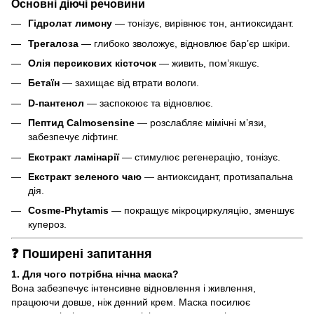
Основні діючі речовини
Гідролат лимону
— тонізує, вирівнює тон, антиоксидант.
Трегалоза
— глибоко зволожує, відновлює бар’єр шкіри.
Олія персикових кісточок
— живить, пом’якшує.
Бетаїн
— захищає від втрати вологи.
D-пантенол
— заспокоює та відновлює.
Пептид Calmosensine
— розслабляє мімічні м’язи,
забезпечує ліфтинг.
Екстракт ламінарії
— стимулює регенерацію, тонізує.
Екстракт зеленого чаю
— антиоксидант, протизапальна
дія.
Cosme-Phytamis
— покращує мікроциркуляцію, зменшує
купероз.
❓ Поширені запитання
1. Для чого потрібна нічна маска?
Вона забезпечує інтенсивне відновлення і живлення,
працюючи довше, ніж денний крем. Маска посилює