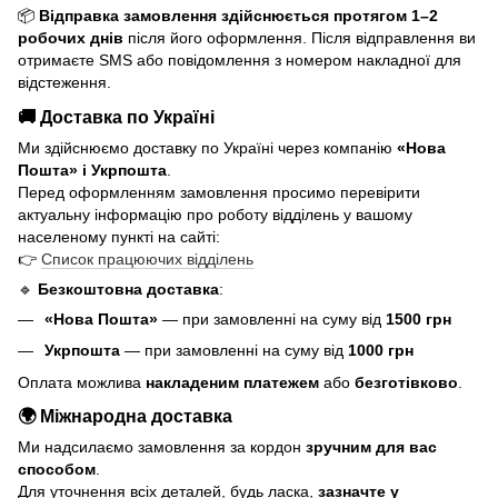
📦
Відправка замовлення здійснюється протягом 1–2
робочих днів
після його оформлення. Після відправлення ви
отримаєте SMS або повідомлення з номером накладної для
відстеження.
🚚 Доставка по Україні
Ми здійснюємо доставку по Україні через компанію
«Нова
Пошта» і Укрпошта
.
Перед оформленням замовлення просимо перевірити
актуальну інформацію про роботу відділень у вашому
населеному пункті на сайті:
👉
Список працюючих відділень
🔹
Безкоштовна доставка
:
«Нова Пошта»
— при замовленні на суму від
1500 грн
Укрпошта
— при замовленні на суму від
1000 грн
Оплата можлива
накладеним платежем
або
безготівково
.
🌍 Міжнародна доставка
Ми надсилаємо замовлення за кордон
зручним для вас
способом
.
Для уточнення всіх деталей, будь ласка,
зазначте у