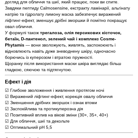
догляд для обличчя та шиї, який працює, поки ви спите.
Завдяки пептиду Calmosensine, екстракту ламінарії, альгінату
натрію та гідролату лимону маска забезпечує виражений
ліфтинг-ефект, зменшує дрібні зморшки й помітно покращує
овал обличчя.
У формулі також
трегалоза, олія персикових кісточок,
бетаїн, D-пантенол, зелений чай і комплекс Cosme-
Phytamis
— вони зволожують, живлять, заспокоюють і
відновлюють навіть дуже зневоднену шкіру, одночасно
борючись із куперозом і втратою пружності.
Щоранку після використання маски шкіра виглядає більш
гладкою, сяючою та підтягнутою.
Ефект і дія
☑ Глибоке зволоження і живлення протягом ночі
☑ Виражений ліфтинг-ефект, корекція овалу обличчя
☑ Зменшення дрібних зморшок і ознак втоми
☑ Заспокійлива та протикуперозна дія
☑ Позитивний вплив на вікові зміни (30+, 35+, 40+)
☑ Для обличчя, шиї та декольте
☑ Оптимальний pH 5,5