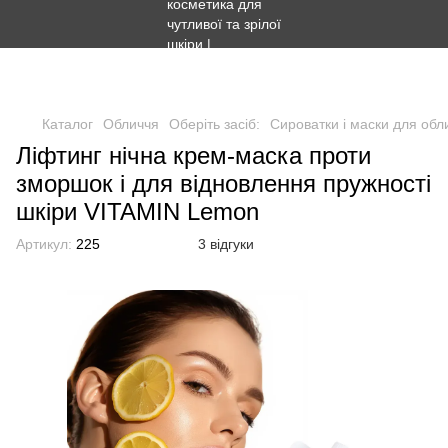
Безкоштовна доставка Новою поштою - від 1500 грн.
Безкоштовна доставка Укрпоштою - від 1000 грн.
Каталог
Обличчя
Оберіть засіб:
Сироватки і маски для обл
Ліфтинг нічна крем-маска проти
зморшок і для відновлення пружності
шкіри VITAMIN Lemon
Артикул:
225
3 відгуки