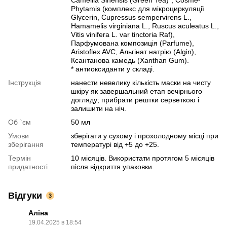
Phytamis (комплекс для мікроциркуляції
Glycerin, Cupressus sempervirens L.,
Hamamelis virginiana L., Ruscus aculeatus L.,
Vitis vinifera L. var tinctoria Raf),
Парфумована композиція (Parfume),
Aristoflex AVC, Альгінат натрію (Algin),
Ксантанова камедь (Xanthan Gum).
* антиоксиданти у складі.
Інструкція
нанести невелику кількість маски на чисту
шкіру як завершальний етап вечірнього
догляду; прибрати рештки серветкою і
залишити на ніч.
Об `єм
50 мл
Умови
зберігати у сухому і прохолодному місці при
зберігання
температурі від +5 до +25.
Термін
10 місяців. Використати протягом 5 місяців
придатності
після відкриття упаковки.
Відгуки
3
Аліна
19.04.2025 в 18:54