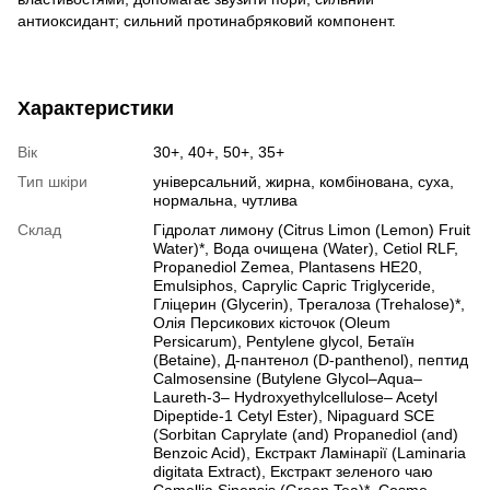
антиоксидант; сильний протинабряковий компонент.
Характеристики
Вік
30+, 40+, 50+, 35+
Тип шкіри
універсальний, жирна, комбінована, суха,
нормальна, чутлива
Склад
Гідролат лимону (Citrus Limon (Lemon) Fruit
Water)*, Вода очищена (Water), Cetiol RLF,
Propanediol Zemea, Plantasens HE20,
Emulsiphos, Caprylic Capric Triglyceride,
Гліцерин (Glycerin), Трегалоза (Trehalose)*,
Олія Персикових кісточок (Oleum
Persicarum), Pentylene glycol, Бетаїн
(Betaine), Д-пантенол (D-panthenol), пептид
Calmosensine (Butylene Glycol–Aqua–
Laureth-3– Hydroxyethylcellulose– Acetyl
Dipeptide-1 Cetyl Ester), Nipaguard SCE
(Sorbitan Caprylate (and) Propanediol (and)
Benzoic Acid), Екстракт Ламінарії (Laminaria
digitata Extract), Екстракт зеленого чаю
Camellia Sinensis (Green Tea)*, Cosme-