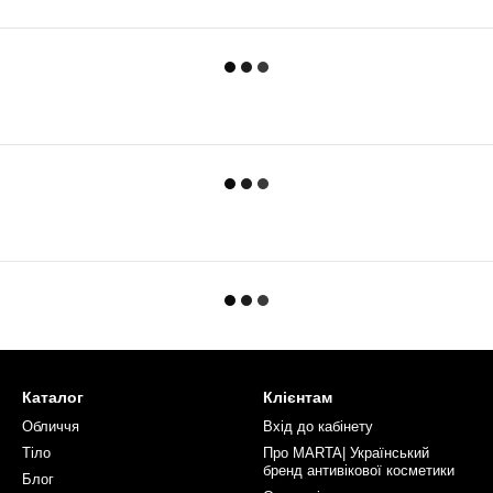
Каталог
Клієнтам
Обличчя
Вхід до кабінету
Тіло
Про MARTA| Український
бренд антивікової косметики
Блог