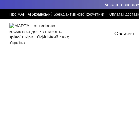
Перейти к основному контенту
Безкоштовна дост
Про MARTA| Український бренд антивікової косметики
Оплата і достав
Обличчя