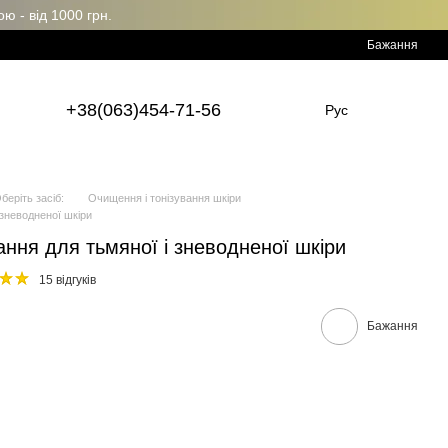
 - від 1000 грн.
Бажання
+38(063)454-71-56
Рус
беріть засіб:
Очищення і тонізування шкіри
 зневодненої шкіри
ання для тьмяної і зневодненої шкіри
15 відгуків
Бажання