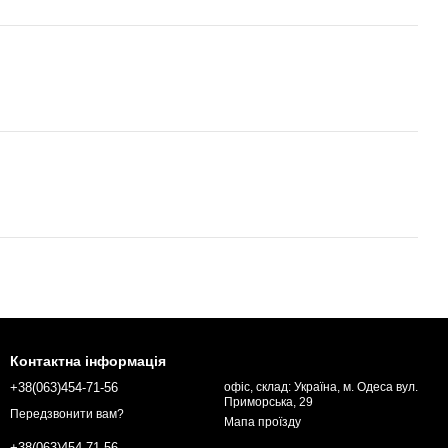
Контактна інформація
+38(063)454-71-56
офіс, склад: Україна, м. Одеса вул.
Приморська, 29
Передзвонити вам?
Мапа проїзду
+38(063)454-71-56