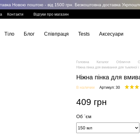
авка Новою поштою - від 1500 грн. Безкоштовна доставка Укрпоштою
ка
Контакти
Відгуки про магазин
Тіло
Блог
Співпраця
Tests
Аксесуари
Головна
Каталог
Обличчя
О
Ніжна пінка для вмивання для тьмяної і
Ніжна пінка для вмив
В наличии
Артикул: 30
409 грн
Об `єм