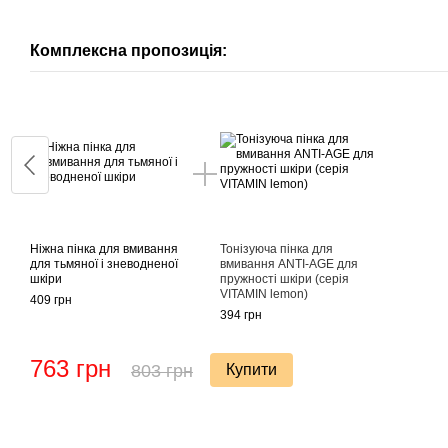
Комплексна пропозиція:
Ніжна пінка для вмивання
Тонізуюча пінка для
для тьмяної і зневодненої
вмивання ANTI-AGE для
шкіри
пружності шкіри (серія
VITAMIN lemon)
409 грн
394 грн
763 грн
803 грн
Купити