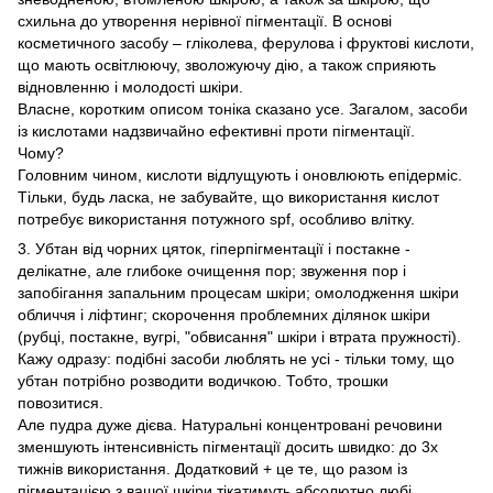
схильна до утворення нерівної пігментації. В основі
косметичного засобу – гліколева, ферулова і фруктові кислоти,
що мають освітлюючу, зволожуючу дію, а також сприяють
відновленню і молодості шкіри.
Власне, коротким описом тоніка сказано усе. Загалом, засоби
із кислотами надзвичайно ефективні проти пігментації.
Чому?
Головним чином, кислоти відлущують і оновлюють епідерміс.
Тільки, будь ласка, не забувайте, що використання кислот
потребує використання потужного spf, особливо влітку.
3. Убтан від чорних цяток, гіперпігментації і постакне -
делікатне, але глибоке очищення пор; звуження пор і
запобігання запальним процесам шкіри; омолодження шкіри
обличчя і ліфтинг; скорочення проблемних ділянок шкіри
(рубці, постакне, вугрі, "обвисання" шкіри і втрата пружності).
Кажу одразу: подібні засоби люблять не усі - тільки тому, що
убтан потрібно розводити водичкою. Тобто, трошки
повозитися.
Але пудра дуже дієва. Натуральні концентровані речовини
зменшують інтенсивність пігментації досить швидко: до 3х
тижнів використання. Додатковий + це те, що разом із
пігментацією з вашої шкіри тікатимуть абсолютно любі