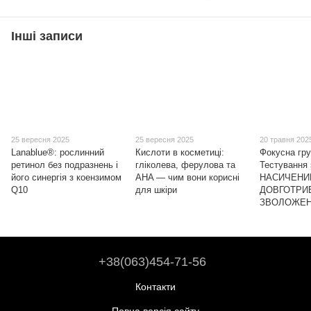
Інші записи
25 вересня 2025
25 вересня 2025
20 травня 202
Lanablue®: рослинний
Кислоти в косметиці:
Фокусна гру
ретинол без подразнень і
гліколева, ферулова та
Тестування 
його синергія з коензимом
AHA — чим вони корисні
НАСИЧЕНИ
Q10
для шкіри
ДОВГОТРИ
ЗВОЛОЖЕН
+38(063)454-71-56
Контакти
Повна версія сайту