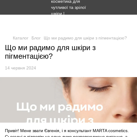
Безкоштовна доставка Новою поштою - від 1500 грн.
Безкоштовна доставка Укрпоштою - від 1000 грн.
Каталог
Блог
Що ми радимо для шкіри з пігментацією?
Що ми радимо для шкіри з
пігментацією?
14 червня 2024
Привіт! Мене звати Євгенія, і я консультант MARTA cosmetics.
Сьогодні я відповім на одне дуже розповсюджене питання, а