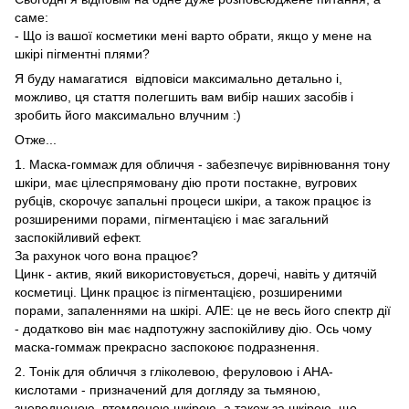
саме:
- Що із вашої косметики мені варто обрати, якщо у мене на
шкірі пігментні плями?
Я буду намагатися відповіси максимально детально і,
можливо, ця стаття полегшить вам вибір наших засобів і
зробить його максимально влучним :)
Отже...
1. Маска-гоммаж для обличчя - забезпечує вирівнювання тону
шкіри, має цілеспрямовану дію проти постакне, вугрових
рубців, скорочує запальні процеси шкіри, а також працює із
розширеними порами, пігментацією і має загальний
заспокійливий ефект.
За рахунок чого вона працює?
Цинк - актив, який використовується, доречі, навіть у дитячій
косметиці. Цинк працює із пігментацією, розширеними
порами, запаленнями на шкірі. АЛЕ: це не весь його спектр дії
- додатково він має надпотужну заспокійливу дію. Ось чому
маска-гоммаж прекрасно заспокоює подразнення.
2. Тонік для обличчя з гліколевою, феруловою і АНА-
кислотами - призначений для догляду за тьмяною,
зневодненою, втомленою шкірою, а також за шкірою, що