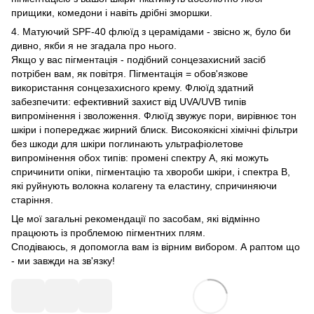
прищики, комедони і навіть дрібні зморшки.
4. Матуючий SPF-40 флюїд з церамідами - звісно ж, було би
дивно, якби я не згадала про нього.
Якщо у вас пігментація - подібний сонцезахисний засіб
потрібен вам, як повітря. Пігментація = обов'язкове
використання сонцезахисного крему. Флюїд здатний
забезпечити: ефективний захист від UVA/UVB типів
випромінення і зволоження. Флюїд звужує пори, вирівнює тон
шкіри і попереджає жирний блиск. Високоякісні хімічні фільтри
без шкоди для шкіри поглинають ультрафіолетове
випромінення обох типів: промені спектру А, які можуть
спричинити опіки, пігментацію та хвороби шкіри, і спектра В,
які руйнують волокна колагену та еластину, спричиняючи
старіння.
Це мої загальні рекомендації по засобам, які відмінно
працюють із проблемою пігментних плям.
Сподіваюсь, я допомогла вам із вірним вибором. А раптом що
- ми завжди на зв'язку!