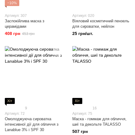
−10%
Артикул: 307
Артикул: 020
Заспокійлива маска з
Віяловий косметичний пензель
церамідами
для сироватки, нейлон
408 грн
25 грн/шт.
453 грн
Хіт
Хіт
9
16
Артикул: 72
Артикул: 75
Омолоджуюча сироватка
Маска - гоммаж для обличчя,
інтенсивної дії для обличчя з
шиї та декольте TALASSO
Lanablue 3% і SPF 30
507 грн