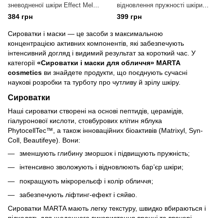
зневодненої шкіри Effect Melon
відновлення пружності шкіри
/ Oligoceane і Сквалан
VITAMIN lemon / Лимон і
384 грн
399 грн
Трегалоза
Сироватки і маски — це засоби з максимальною
концентрацією активних компонентів, які забезпечують
інтенсивний догляд і видимий результат за короткий час. У
категорії
«Сироватки і маски для обличчя» MARTA
cosmetics
ви знайдете продукти, що поєднують сучасні
наукові розробки та турботу про чутливу й зрілу шкіру.
Сироватки
Наші сироватки створені на основі пептидів, церамідів,
гіалуронової кислоти, стовбурових клітин яблука
PhytocellTec™, а також інноваційних біоактивів (Matrixyl, Syn-
Coll, Beautifeye). Вони:
зменшують глибину зморшок і підвищують пружність;
інтенсивно зволожують і відновлюють бар’єр шкіри;
покращують мікрорельєф і колір обличчя;
забезпечують ліфтинг-ефект і сяйво.
Сироватки MARTA мають легку текстуру, швидко вбираються і