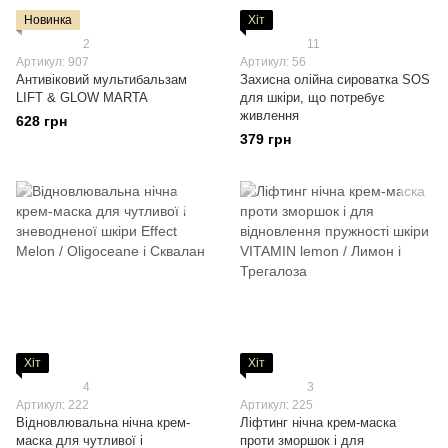
Новинка
Хіт
2
11
Артикул: 907
Артикул: 56
Антивіковий мультибальзам
Захисна олійна сироватка SOS
LIFT & GLOW MARTA
для шкіри, що потребує
живлення
628 грн
379 грн
Хіт
Хіт
4
3
Артикул: 222
Артикул: 225
Відновлювальна нічна крем-
Ліфтинг нічна крем-маска
маска для чутливої і
проти зморшок і для