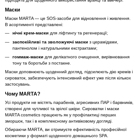
підходять для щоденного використання вранці та ввечері.
Маски
Маски MARTA — це SOS-засоби для відновлення і живлення.
В асортименті представлені:
нічні крем-маски
для ліфтингу та регенерації;
заспокійливі та зволожуючі маски
з церамідами,
пантенолом і натуральними екстрактами;
гоммаж-маски
для делікатного очищення, вирівнювання
тону та боротьби з постакне.
Маски доповнюють щоденний догляд, підсилюють дію кремів і
сироваток, забезпечують інтенсивний ефект уже після кількох
застосувань.
Чому MARTA?
Усі продукти не містять парабенів, агресивних ПАР і барвників,
створені для чутливої та зрілої шкіри. Сироватки і маски
MARTA cosmetics працюють як у профілактиці перших
зморшок, так і в комплексному антивіковому догляді.
Обираючи MARTA, ви отримуєте ефективність професійної
косметики у форматі щоденного домашнього SPA.