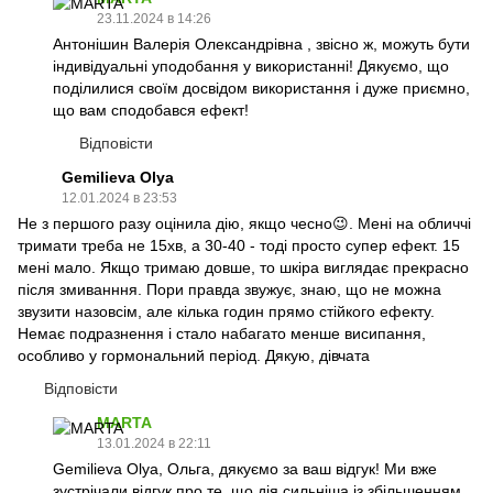
23.11.2024 в 14:26
Антонішин Валерія Олександрівна , звісно ж, можуть бути
індивідуальні уподобання у використанні! Дякуємо, що
поділилися своїм досвідом використання і дуже приємно,
що вам сподобався ефект!
Відповісти
Gemilieva Olya
12.01.2024 в 23:53
Не з першого разу оцінила дію, якщо чесно😉. Мені на обличчі
тримати треба не 15хв, а 30-40 - тоді просто супер ефект. 15
мені мало. Якщо тримаю довше, то шкіра виглядає прекрасно
після змиванння. Пори правда звужує, знаю, що не можна
звузити назовсім, але кілька годин прямо стійкого ефекту.
Немає подразнення і стало набагато менше висипання,
особливо у гормональний період. Дякую, дівчата
Відповісти
MARTA
13.01.2024 в 22:11
Gemilieva Olya, Ольга, дякуємо за ваш відгук! Ми вже
зустрічали відгук про те, що дія сильніша із збільшенням