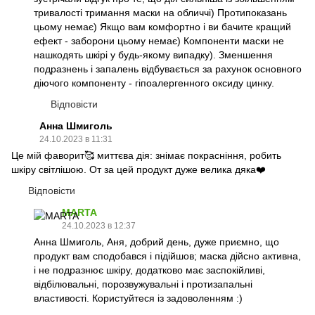
тривалості тримання маски на обличчі) Протипоказань
цьому немає) Якщо вам комфортно і ви бачите кращий
ефект - заборони цьому немає) Компоненти маски не
нашкодять шкірі у будь-якому випадку). Зменшення
подразнень і запалень відбувається за рахунок основного
діючого компоненту - гіпоалергенного оксиду цинку.
Відповісти
Анна Шмиголь
24.10.2023 в 11:31
Це мій фаворит🥰 миттєва дія: знімає покрасніння, робить
шкіру світлішою. От за цей продукт дуже велика дяка❤️
Відповісти
MARTA
24.10.2023 в 12:37
Анна Шмиголь, Аня, добрий день, дуже приємно, що
продукт вам сподобався і підійшов; маска дійсно активна,
і не подразнює шкіру, додатково має заспокійливі,
відбілювальні, порозвужувальні і протизапальні
властивості. Користуйтеся із задоволенням :)