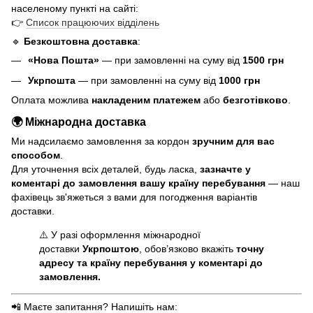
населеному пункті на сайті:
👉
Список працюючих відділень
🔹
Безкоштовна доставка
:
«Нова Пошта»
— при замовленні на суму від
1500 грн
Укрпошта
— при замовленні на суму від
1000 грн
Оплата можлива
накладеним платежем
або
безготівково
.
🌍 Міжнародна доставка
Ми надсилаємо замовлення за кордон
зручним для вас
способом
.
Для уточнення всіх деталей, будь ласка,
зазначте у
коментарі до замовлення вашу країну перебування
— наш
фахівець зв'яжеться з вами для погодження варіантів
доставки.
⚠️ У разі оформлення міжнародної
доставки
Укрпоштою
, обов’язково вкажіть
точну
адресу та країну перебування у коментарі до
замовлення.
📲 Маєте запитання? Напишіть нам: