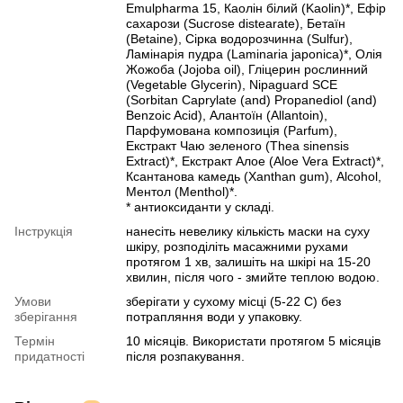
Emulpharma 15, Каолін білий (Kaolin)*, Ефір
сахарози (Sucrose distearate), Бетаїн
(Betaine), Сірка водорозчинна (Sulfur),
Ламінарія пудра (Laminaria japonica)*, Олія
Жожоба (Jojoba oil), Гліцерин рослинний
(Vegetable Glycerin), Nipaguard SCE
(Sorbitan Caprylate (and) Propanediol (and)
Benzoic Acid), Алантоїн (Allantoin),
Парфумована композиція (Рarfum),
Екстракт Чаю зеленого (Thea sinensis
Extract)*, Екстракт Алое (Aloe Vera Extract)*,
Ксантанова камедь (Xanthan gum), Alcohol,
Ментол (Menthol)*.
* антиоксиданти у складі.
Інструкція
нанесіть невелику кількість маски на суху
шкіру, розподіліть масажними рухами
протягом 1 хв, залишіть на шкірі на 15-20
хвилин, після чого - змийте теплою водою.
Умови
зберігати у сухому місці (5-22 С) без
зберігання
потрапляння води у упаковку.
Термін
10 місяців. Використати протягом 5 місяців
придатності
після розпакування.