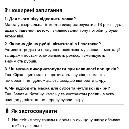
❓ Поширені запитання
1. Для якого віку підходить маска?
Маска універсальна: її можна використовувати з 18 років і далі,
адже очищення, детокс і вирівнювання тону потрібні у будь-
якому віці.
2. Як вона діє на рубці, пігментацію і постакне?
Активні інгредієнти поступово освітлюють ділянки пігментації
та шрами постакне, вирівнюють рельєф і зменшують
видимість рубців.
3. Чи можна використовувати при наявності прищиків?
Так. Сірка і цинк мають протизапальну дію, знімають
почервоніння і допомагають швидше відновити шкіру.
4. Чи підходить маска для сухої та чутливої шкіри?
Так. Завдяки бетаїну, каоліну та екстрактам рослин маска
очищає делікатно, не пересушуючи шкіру.
🧴 Як застосовувати
Нанесіть маску тонким шаром на очищену шкіру обличчя,
шиї та декольте.