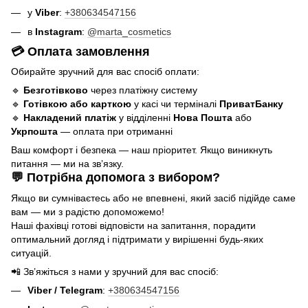
у
Viber
:
+380634547156
в
Instagram
:
@marta_cosmetics
💳 Оплата замовлення
Обирайте зручний для вас спосіб оплати:
🔹
Безготівково
через платіжну систему
🔹
Готівкою або карткою
у касі чи терміналі
ПриватБанку
🔹
Накладений платіж
у відділенні
Нова Пошта
або
Укрпошта
— оплата при отриманні
Ваш комфорт і безпека — наш пріоритет. Якщо виникнуть
питання — ми на звʼязку.
💬 Потрібна допомога з вибором?
Якщо ви сумніваєтесь або не впевнені, який засіб підійде саме
вам — ми з радістю допоможемо!
Наші фахівці готові відповісти на запитання, порадити
оптимальний догляд і підтримати у вирішенні будь-яких
ситуацій.
📲 Зв’яжіться з нами у зручний для вас спосіб:
Viber / Telegram
:
+380634547156