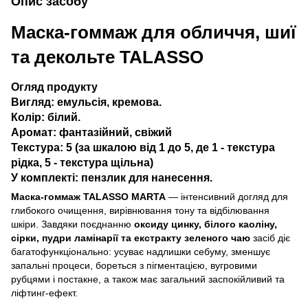
Опис засобу
Маска-гоммаж для обличчя, шиї
та декольте TALASSO
Огляд продукту
Вигляд: емульсія, кремова.
Колір: білий.
Аромат: фантазійний, свіжий
Текстура: 5 (за шкалою від 1 до 5, де 1 - текстура
рідка, 5 - текстура щільна)
У комплекті: пензлик для нанесення.
Маска-гоммаж TALASSO MARTA
— інтенсивний догляд для
глибокого очищення, вирівнювання тону та відбілювання
шкіри. Завдяки поєднанню
оксиду цинку, білого каоліну,
сірки, пудри ламінарії та екстракту зеленого чаю
засіб діє
багатофункціонально: усуває надлишки себуму, зменшує
запальні процеси, бореться з пігментацією, вугровими
рубцями і постакне, а також має загальний заспокійливий та
ліфтинг-ефект.