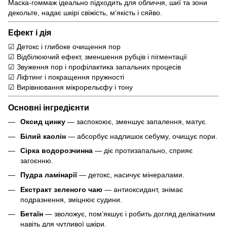
Маска-гоммаж ідеально підходить для обличчя, шиї та зони
декольте, надає шкірі свіжість, м’якість і сяйво.
Ефект і дія
☑ Детокс і глибоке очищення пор
☑ Відбілюючий ефект, зменшення рубців і пігментації
☑ Звуження пор і профілактика запальних процесів
☑ Ліфтинг і покращення пружності
☑ Вирівнювання мікрорельєфу і тону
Основні інгредієнти
Оксид цинку
— заспокоює, зменшує запалення, матує.
Білий каолін
— абсорбує надлишок себуму, очищує пори.
Сірка водорозчинна
— діє протизапально, сприяє
загоєнню.
Пудра ламінарії
— детокс, насичує мінералами.
Екстракт зеленого чаю
— антиоксидант, знімає
подразнення, зміцнює судини.
Бетаїн
— зволожує, пом’якшує і робить догляд делікатним
навіть для чутливої шкіри.