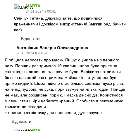
MARTA
24.11.2024 в 00:41
Сіянчук Тетяна, дякуємо за те, що поділилися
враженнями і досвідом використання! Завжди раді бачити
вас)
Відповісти
Антонішин Валерія Олександрівна
20.11.2024 в 23:59
Я обіцяла написати про маску. Пишу: оцінила не з першого
разу. Перший раз тримала 10 хвилин, шкіра була приємна,
світліша, зволоження, але вау не було. Вирішила потримати
більше на третій раз і тримала майже 25. І отут ефект був
прямо видний. Шкіра: дійсно стає більше світліша, дуже рівна,
наче під пудрою, не суха, пори звужує на кілька годин. Прищів
не має, але розширені пори є, і маска дійсно діє. Користуюся
місяць, стан шкіри набагато кращий. Особисто я рекомендую
тримати до півгодини.
+ приємно за кісточку для нанесення, дуже зручно
Відповісти
MARTA