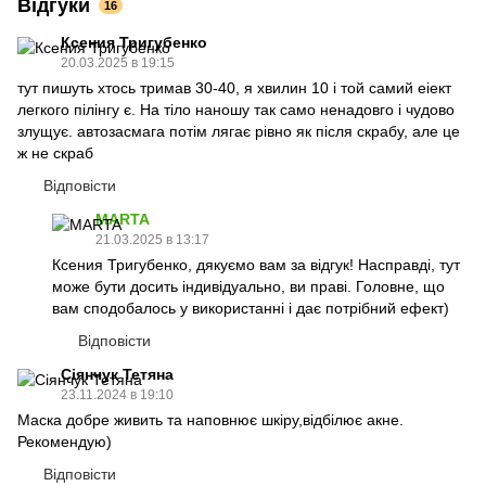
Відгуки
16
Ксения Тригубенко
20.03.2025 в 19:15
тут пишуть хтось тримав 30-40, я хвилин 10 і той самий еіект
легкого пілінгу є. На тіло наношу так само ненадовго і чудово
злущує. автозасмага потім лягає рівно як після скрабу, але це
ж не скраб
Відповісти
MARTA
21.03.2025 в 13:17
Ксения Тригубенко, дякуємо вам за відгук! Насправді, тут
може бути досить індивідуально, ви праві. Головне, що
вам сподобалось у використанні і дає потрібний ефект)
Відповісти
Сіянчук Тетяна
23.11.2024 в 19:10
Маска добре живить та наповнює шкіру,відбілює акне.
Рекомендую)
Відповісти