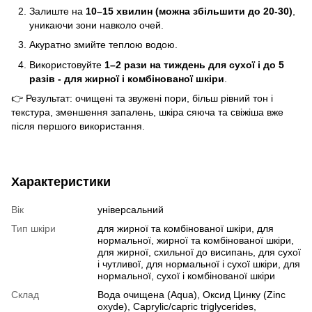
Залиште на
10–15 хвилин (можна збільшити до 20-30)
,
уникаючи зони навколо очей.
Акуратно змийте теплою водою.
Використовуйте
1–2 рази на тиждень для сухої і до 5
разів - для жирної і комбінованої шкіри
.
👉 Результат: очищені та звужені пори, більш рівний тон і
текстура, зменшення запалень, шкіра сяюча та свіжіша вже
після першого використання.
Характеристики
Вік
універсальний
Тип шкіри
для жирної та комбінованої шкіри, для
нормальної, жирної та комбінованої шкіри,
для жирної, схильної до висипань, для сухої
і чутливої, для нормальної і сухої шкіри, для
нормальної, сухої і комбінованої шкіри
Склад
Вода очищена (Aqua), Оксид Цинку (Zinc
oxyde), Caprylic/capric triglycerides,