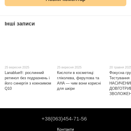
Інші записи
25 вересня 2025
25 вересня 2025
20 травня 202
Lanablue®: рослинний
Кислоти в косметиці:
Фокусна гру
ретинол без подразнень і
гліколева, ферулова та
Тестування 
його синергія з коензимом
AHA — чим вони корисні
НАСИЧЕНИ
Q10
для шкіри
ДОВГОТРИ
ЗВОЛОЖЕН
+38(063)454-71-56
Контакти