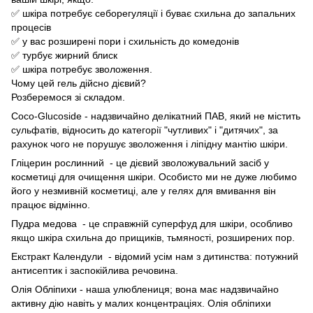
✅ шкіра потребує себорегуляції і буває схильна до запальних
процесів
✅ у вас розширені пори і схильність до комедонів
✅ турбує жирний блиск
✅ шкіра потребує зволоження.
Чому цей гель дійсно дієвий?
Розберемося зі складом.
Coco-Glucoside - надзвичайно делікатний ПАВ, який не містить
сульфатів, відносить до категорії "чутливих" і "дитячих", за
рахунок чого не порушує зволоження і ліпідну мантію шкіри.
Гліцерин рослинний - це дієвий зволожувальний засіб у
косметиці для очищення шкіри. Особисто ми не дуже любимо
його у незмивній косметиці, але у гелях для вмивання він
працює відмінно.
Пудра медова - це справжній суперфуд для шкіри, особливо
якщо шкіра схильна до прищиків, тьмяності, розширених пор.
Екстракт Календули - відомий усім нам з дитинства: потужний
антисептик і заспокійлива речовина.
Олія Обліпихи - наша улюблениця; вона має надзвичайно
активну дію навіть у малих концентраціях. Олія обліпихи